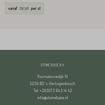
vanaf
per st
26,50
STONE BASE B.V.
Rosmalensedijk 10
5236 BD ‘s-Hertogenbosch
Tel: +31(0)73 643 14 42
info@stonebase.nl