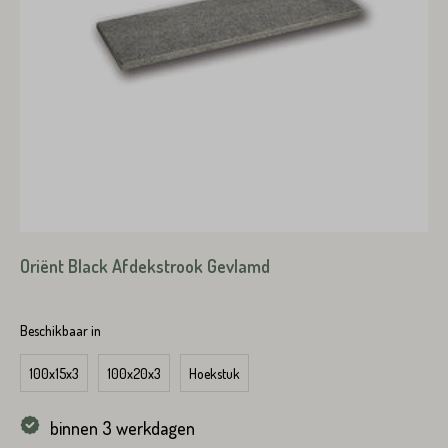
Toevoeging
Plaats*
Straat*
Plaats*
Oriënt Black Afdekstrook Gevlamd
VERSTUREN
Beschikbaar in
100x15x3
100x20x3
Hoekstuk
VERSTUREN
binnen 3 werkdagen