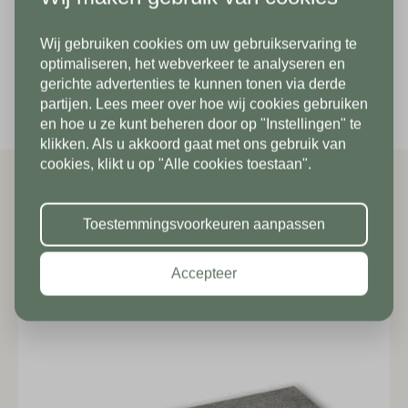
Land*
Dikte/hoogte
3 cm
Wij gebruiken cookies om uw gebruikservaring te
Nederland
Telefoonnummer*
In verband met onze
optimaliseren, het webverkeer te analyseren en
Per verpakking
64 st
gerichte advertenties te kunnen tonen via derde
vakantiesluiting zijn wij vanaf 1/8
partijen. Lees meer over hoe wij cookies gebruiken
Postcode*
tot en met 9/8 gesloten. Vanaf
en hoe u ze kunt beheren door op "Instellingen" te
klikken. Als u akkoord gaat met ons gebruik van
10/8 zien we jullie graag weer bij
Land*
cookies, klikt u op "Alle cookies toestaan".
ons in de showroom. Fijne
Nederland
Huisnummer*
vakantie!
Gerelateerde producten
Toestemmingsvoorkeuren aanpassen
Postcode*
Accepteer
Toevoeging
Huisnummer*
Straat*