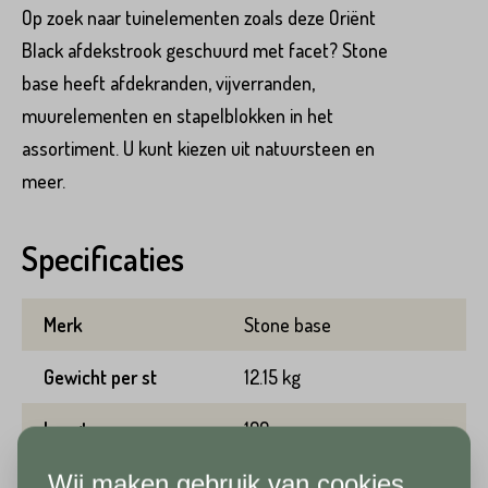
Op zoek naar tuinelementen zoals deze Oriënt
Black afdekstrook geschuurd met facet? Stone
Voornaam*
base heeft afdekranden, vijverranden,
Hoeveel
st
heeft u nodig?*
muurelementen en stapelblokken in het
assortiment. U kunt kiezen uit natuursteen en
Achternaam*
meer.
Voornaam*
Specificaties
Emailadres*
Merk
Stone base
Achternaam*
Gewicht per st
12.15 kg
Telefoonnummer*
Lengte
100 cm
Emailadres*
Wij maken gebruik van cookies
Breedte
15 cm