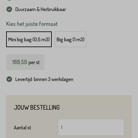
Duurzaam & Herbruikbaar
Kies het juiste formaat
Mini big bag (0,5 m3)
Big bag (1 m3)
Product*
188,50
per
st
Levertijd: binnen 3 werkdagen
Variant*
Voornaam*
JOUW BESTELLING
Hoeveel
st
heeft u nodig?*
Aantal
st
Achternaam*