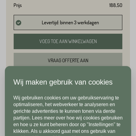
Prijs
188,50
Voornaam*
Levertijd: binnen 3 werkdagen
Emailadres*
Achternaam*
VOEG TOE AAN WINKELWAGEN
Telefoonnummer*
VRAAG OFFERTE AAN
Emailadres*
BEKIJK IN SHOWROOM
Wij maken gebruik van cookies
Land*
Wij gebruiken cookies om uw gebruikservaring te
Nederland
Telefoonnummer*
In verband met onze
optimaliseren, het webverkeer te analyseren en
gerichte advertenties te kunnen tonen via derde
vakantiesluiting zijn wij vanaf 1/8
partijen. Lees meer over hoe wij cookies gebruiken
Postcode*
tot en met 9/8 gesloten. Vanaf
en hoe u ze kunt beheren door op "Instellingen" te
Specificaties
klikken. Als u akkoord gaat met ons gebruik van
10/8 zien we jullie graag weer bij
Land*