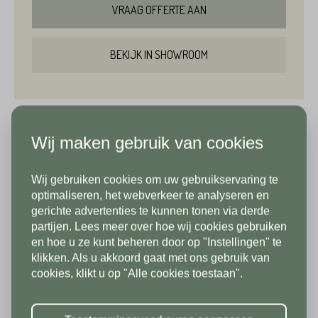
VRAAG OFFERTE AAN
Emailadres*
Achternaam*
BEKIJK IN SHOWROOM
Telefoonnummer*
Emailadres*
Productinformatie
Wij maken gebruik van cookies
Land*
Wij gebruiken cookies om uw gebruikservaring te
Stone base beschikt over een ruim aanbod
Nederland
Telefoonnummer*
In verband met onze
optimaliseren, het webverkeer te analyseren en
binnentegels, veelal direct beschikbaar en uit
gerichte advertenties te kunnen tonen via derde
vakantiesluiting zijn wij vanaf 1/8
voorraad leverbaar. Naast tuintegels (zowel
partijen. Lees meer over hoe wij cookies gebruiken
Postcode*
tot en met 9/8 gesloten. Vanaf
en hoe u ze kunt beheren door op "Instellingen" te
keramische terrastegels als natuursteen
klikken. Als u akkoord gaat met ons gebruik van
10/8 zien we jullie graag weer bij
Land*
tuintegels) heeft Stone base ook een groot deel
cookies, klikt u op "Alle cookies toestaan".
ons in de showroom. Fijne
Nederland
van het aanbod beschikbaar in 1 cm dikke
Huisnummer*
vakantie!
vloertegels of wandtegels, geschikt voor binnen