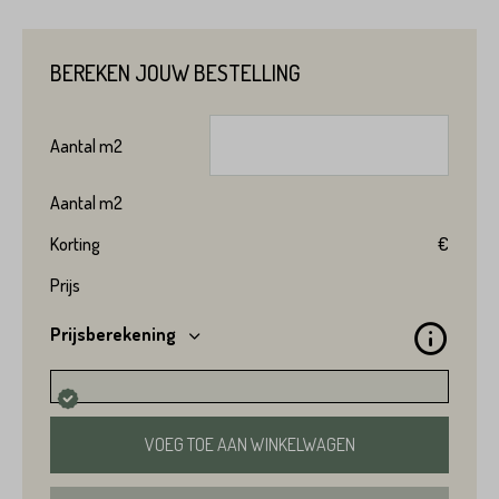
BEREKEN JOUW BESTELLING
Product*
Aantal
m2
Aantal
m2
Variant*
Korting
€
Prijs
Voornaam*
Prijsberekening
Hoeveel
heeft u nodig?*
Achternaam*
VOEG TOE AAN WINKELWAGEN
Voornaam*