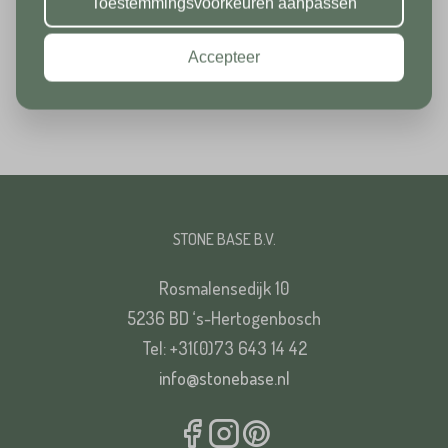
Toestemmingsvoorkeuren aanpassen
gebruik.
Postcode*
Accepteer
Toevoeging
Huisnummer*
Straat*
Toevoeging
STONE BASE B.V.
Plaats*
Rosmalensedijk 10
5236 BD ‘s-Hertogenbosch
Straat*
Tel: +31(0)73 643 14 42
info@stonebase.nl
Plaats*