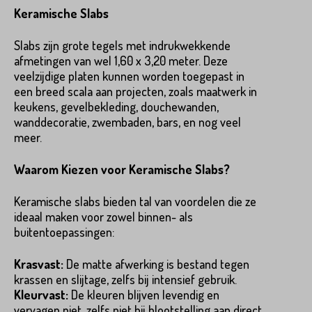
Keramische Slabs
Slabs zijn grote tegels met indrukwekkende
afmetingen van wel 1,60 x 3,20 meter. Deze
veelzijdige platen kunnen worden toegepast in
Product*
een breed scala aan projecten, zoals maatwerk in
keukens, gevelbekleding, douchewanden,
wanddecoratie, zwembaden, bars, en nog veel
meer.
Variant*
Waarom Kiezen voor Keramische Slabs?
Voornaam*
Keramische slabs bieden tal van voordelen die ze
ideaal maken voor zowel binnen- als
Hoeveel
st
heeft u nodig?*
buitentoepassingen:
Krasvast:
De matte afwerking is bestand tegen
Achternaam*
krassen en slijtage, zelfs bij intensief gebruik.
Kleurvast:
De kleuren blijven levendig en
Voornaam*
vervagen niet, zelfs niet bij blootstelling aan direct