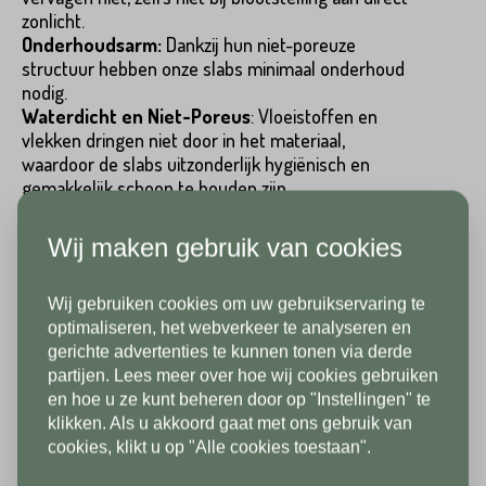
zonlicht.
Onderhoudsarm:
Dankzij hun niet-poreuze
Emailadres*
structuur hebben onze slabs minimaal onderhoud
nodig.
Achternaam*
Waterdicht en Niet-Poreus
: Vloeistoffen en
vlekken dringen niet door in het materiaal,
Telefoonnummer*
waardoor de slabs uitzonderlijk hygiënisch en
gemakkelijk schoon te houden zijn.
Emailadres*
Duurzaam en Hard:
De robuuste keramische
samenstelling zorgt ervoor dat de slabs bestand
Wij maken gebruik van cookies
zijn tegen zware belastingen en langdurig gebruik.
Land*
Wij gebruiken cookies om uw gebruikservaring te
Uniek Design: Boekwerk
Nederland
Telefoonnummer*
In verband met onze
optimaliseren, het webverkeer te analyseren en
gerichte advertenties te kunnen tonen via derde
Onze slabs zijn verkrijgbaar als 'boekwerk'. Dit
vakantiesluiting zijn wij vanaf 1/8
partijen. Lees meer over hoe wij cookies gebruiken
Postcode*
betekent dat elke slab bestaat uit twee delen (A
tot en met 9/8 gesloten. Vanaf
en hoe u ze kunt beheren door op "Instellingen" te
en B), die samen een naadloos doorlopend
klikken. Als u akkoord gaat met ons gebruik van
10/8 zien we jullie graag weer bij
Land*
patroon vormen, met aders en prints die prachtig
cookies, klikt u op "Alle cookies toestaan".
in elkaar overlopen. Dit geeft een unieke en
ons in de showroom. Fijne
Nederland
esthetische uitstraling aan elke ruimte.