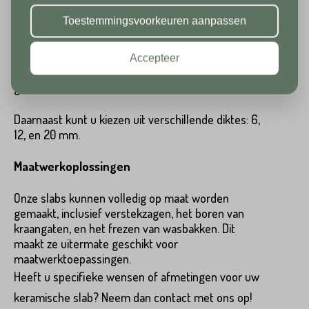
Huisnummer*
vakantie!
Toestemmingsvoorkeuren aanpassen
Afwerkingen en Dikte-Opties
Postcode*
De keramische slabs zijn beschikbaar in drie
Accepteer
verschillende afwerkingen: mat, gepolijst en
Toevoeging
gestructureerd.
Huisnummer*
Daarnaast kunt u kiezen uit verschillende diktes: 6,
12, en 20 mm.
Straat*
Maatwerkoplossingen
Toevoeging
Onze slabs kunnen volledig op maat worden
gemaakt, inclusief verstekzagen, het boren van
Plaats*
kraangaten, en het frezen van wasbakken. Dit
maakt ze uitermate geschikt voor
Straat*
maatwerktoepassingen.
Heeft u specifieke wensen of afmetingen voor uw
keramische slab? Neem dan contact met ons op!