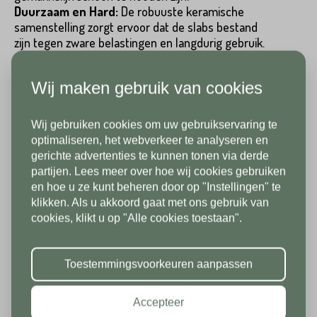
Duurzaam en Hard:
De robuuste keramische
samenstelling zorgt ervoor dat de slabs bestand
Telefoonnummer*
zijn tegen zware belastingen en langdurig gebruik.
Emailadres*
Uniek Design: Boekwerk
Wij maken gebruik van cookies
Land*
Onze slabs zijn verkrijgbaar als 'boekwerk'. Dit
betekent dat elke slab bestaat uit twee delen (A
Wij gebruiken cookies om uw gebruikservaring te
Nederland
Telefoonnummer*
en B), die samen een naadloos doorlopend
In verband met onze
optimaliseren, het webverkeer te analyseren en
patroon vormen, met aders en prints die prachtig
gerichte advertenties te kunnen tonen via derde
vakantiesluiting zijn wij vanaf 1/8
in elkaar overlopen. Dit geeft een unieke en
partijen. Lees meer over hoe wij cookies gebruiken
Postcode*
tot en met 9/8 gesloten. Vanaf
esthetische uitstraling aan elke ruimte.
en hoe u ze kunt beheren door op "Instellingen" te
klikken. Als u akkoord gaat met ons gebruik van
10/8 zien we jullie graag weer bij
Land*
Afwerkingen en Dikte-Opties
cookies, klikt u op "Alle cookies toestaan".
ons in de showroom. Fijne
Nederland
Huisnummer*
vakantie!
De keramische slabs zijn beschikbaar in drie
verschillende afwerkingen: mat, gepolijst en
Toestemmingsvoorkeuren aanpassen
Postcode*
gestructureerd.
Accepteer
Daarnaast kunt u kiezen uit verschillende diktes: 6,
Toevoeging