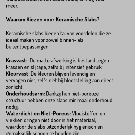
meer.
Product*
Waarom Kiezen voor Keramische Slabs?
Keramische slabs bieden tal van voordelen die ze
Variant*
ideaal maken voor zowel binnen- als
buitentoepassingen:
Voornaam*
Krasvast:
De matte afwerking is bestand tegen
krassen en slijtage, zelfs bij intensief gebruik.
Hoeveel
st
heeft u nodig?*
Kleurvast:
De kleuren blijven levendig en
vervagen niet, zelfs niet bij blootstelling aan direct
Achternaam*
zonlicht.
Onderhoudsarm:
Dankzij hun niet-poreuze
Voornaam*
structuur hebben onze slabs minimaal onderhoud
nodig.
Waterdicht en Niet-Poreus:
Vloeistoffen en
Emailadres*
vlekken dringen niet door in het materiaal,
waardoor de slabs uitzonderlijk hygiënisch en
Achternaam*
gemakkelijk schoon te houden zijn.