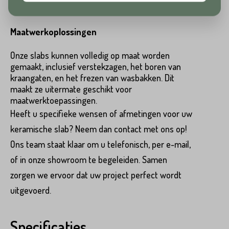
12, en 20 mm.
Huisnummer*
Maatwerkoplossingen
Straat*
Onze slabs kunnen volledig op maat worden
gemaakt, inclusief verstekzagen, het boren van
Toevoeging
kraangaten, en het frezen van wasbakken. Dit
maakt ze uitermate geschikt voor
maatwerktoepassingen.
Plaats*
Heeft u specifieke wensen of afmetingen voor uw
Straat*
keramische slab? Neem dan contact met ons op!
Ons team staat klaar om u telefonisch, per e-mail,
of in onze showroom te begeleiden. Samen
zorgen we ervoor dat uw project perfect wordt
Plaats*
uitgevoerd.
VERSTUREN
Specificaties