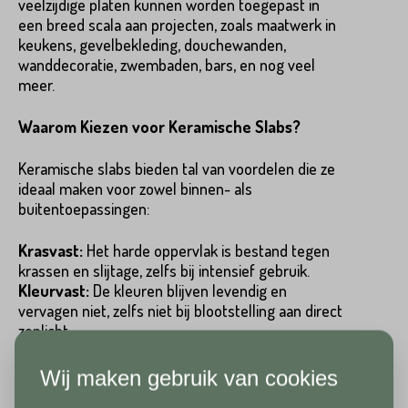
veelzijdige platen kunnen worden toegepast in
Voornaam*
een breed scala aan projecten, zoals maatwerk in
keukens, gevelbekleding, douchewanden,
Hoeveel
heeft u nodig?*
wanddecoratie, zwembaden, bars, en nog veel
meer.
Achternaam*
Waarom Kiezen voor Keramische Slabs?
Voornaam*
Keramische slabs bieden tal van voordelen die ze
ideaal maken voor zowel binnen- als
buitentoepassingen:
Emailadres*
Achternaam*
Krasvast:
Het harde oppervlak is bestand tegen
krassen en slijtage, zelfs bij intensief gebruik.
Kleurvast:
De kleuren blijven levendig en
Telefoonnummer*
vervagen niet, zelfs niet bij blootstelling aan direct
zonlicht.
Emailadres*
Onderhoudsarm:
Dankzij hun niet-poreuze
structuur hebben onze slabs minimaal onderhoud
Wij maken gebruik van cookies
nodig.
Land*