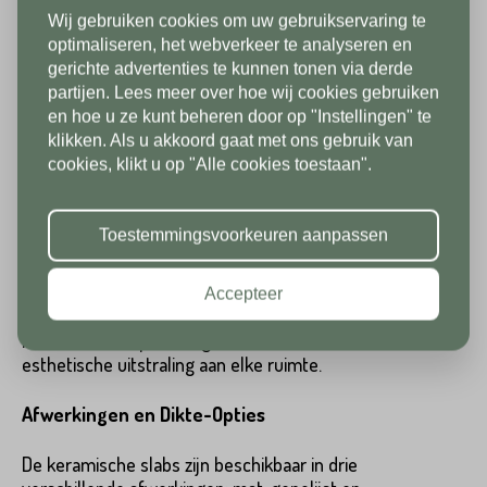
Waterdicht en Niet-Poreus:
Vloeistoffen en
Wij gebruiken cookies om uw gebruikservaring te
vlekken dringen niet door in het materiaal,
Nederland
Telefoonnummer*
In verband met onze
optimaliseren, het webverkeer te analyseren en
waardoor de slabs uitzonderlijk hygiënisch en
gerichte advertenties te kunnen tonen via derde
gemakkelijk schoon te houden zijn.
vakantiesluiting zijn wij vanaf 1/8
partijen. Lees meer over hoe wij cookies gebruiken
Postcode*
Duurzaam en Hard:
De robuuste keramische
tot en met 9/8 gesloten. Vanaf
en hoe u ze kunt beheren door op "Instellingen" te
samenstelling zorgt ervoor dat de slabs bestand
klikken. Als u akkoord gaat met ons gebruik van
10/8 zien we jullie graag weer bij
Land*
zijn tegen zware belastingen en langdurig gebruik.
cookies, klikt u op "Alle cookies toestaan".
ons in de showroom. Fijne
Nederland
Uniek Design: Boekwerk
Huisnummer*
vakantie!
Toestemmingsvoorkeuren aanpassen
Onze slabs zijn verkrijgbaar als 'boekwerk'. Dit
Postcode*
betekent dat elke slab bestaat uit twee delen (A
en B), die samen een naadloos doorlopend
Accepteer
patroon vormen, met aders en prints die prachtig
Toevoeging
in elkaar overlopen. Dit geeft een unieke en
esthetische uitstraling aan elke ruimte.
Huisnummer*
Afwerkingen en Dikte-Opties
Straat*
De keramische slabs zijn beschikbaar in drie
Toevoeging