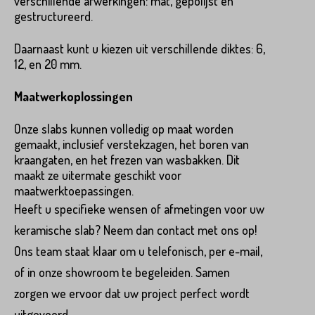
verschillende afwerkingen: mat, gepolijst en
gestructureerd.
Plaats*
Daarnaast kunt u kiezen uit verschillende diktes: 6,
12, en 20 mm.
Straat*
Maatwerkoplossingen
Onze slabs kunnen volledig op maat worden
Plaats*
gemaakt, inclusief verstekzagen, het boren van
kraangaten, en het frezen van wasbakken. Dit
maakt ze uitermate geschikt voor
VERSTUREN
maatwerktoepassingen.
Heeft u specifieke wensen of afmetingen voor uw
keramische slab? Neem dan contact met ons op!
Ons team staat klaar om u telefonisch, per e-mail,
of in onze showroom te begeleiden. Samen
VERSTUREN
zorgen we ervoor dat uw project perfect wordt
uitgevoerd.