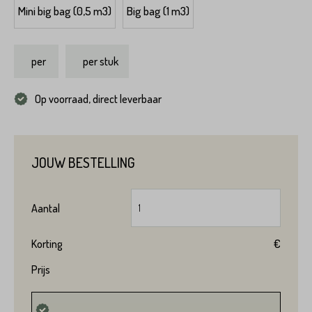
Mini big bag (0,5 m3)
Big bag (1 m3)
per
per stuk
Variant*
Op voorraad, direct leverbaar
Voornaam*
Hoeveel
heeft u nodig?*
JOUW BESTELLING
Achternaam*
Aantal
Voornaam*
Korting
€
Emailadres*
Prijs
Achternaam*