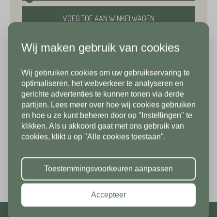
Telefoonnummer*
VOEG TOE AAN WINKELWAGEN
Emailadres*
Wij maken gebruik van cookies
VRAAG OFFERTE AAN
Land*
Wij gebruiken cookies om uw gebruikservaring te
Nederland
Telefoonnummer*
BEKIJK IN SHOWROOM
In verband met onze
optimaliseren, het webverkeer te analyseren en
gerichte advertenties te kunnen tonen via derde
vakantiesluiting zijn wij vanaf 1/8
partijen. Lees meer over hoe wij cookies gebruiken
Postcode*
tot en met 9/8 gesloten. Vanaf
en hoe u ze kunt beheren door op "Instellingen" te
klikken. Als u akkoord gaat met ons gebruik van
10/8 zien we jullie graag weer bij
Land*
cookies, klikt u op "Alle cookies toestaan".
ons in de showroom. Fijne
Nederland
Huisnummer*
vakantie!
Toestemmingsvoorkeuren aanpassen
Postcode*
Accepteer
Toevoeging