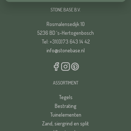
Huisnummer*
STONE BASE B.V.
Straat*
Rosmalensedijk 10
5236 BD ‘s-Hertogenbosch
Toevoeging
Tel: +31(0)73 643 14 42
info@stonebase.nl
Plaats*
Straat*
ASSORTIMENT
Plaats*
Tegels
Bestrating
VERSTUREN
Tuinelementen
Zand, siergrind en split