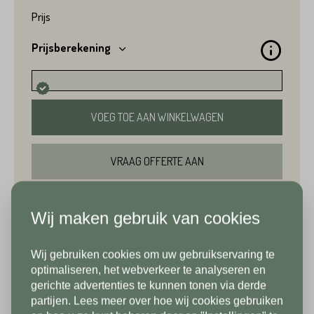
Prijs
Achternaam*
Voornaam*
Prijsberekening
Emailadres*
VOEG TOE AAN WINKELWAGEN
Achternaam*
Telefoonnummer*
VRAAG OFFERTE AAN
Emailadres*
BEKIJK IN SHOWROOM
Wij maken gebruik van cookies
Land*
Wij gebruiken cookies om uw gebruikservaring te
Nederland
Telefoonnummer*
In verband met onze
optimaliseren, het webverkeer te analyseren en
gerichte advertenties te kunnen tonen via derde
Productinformatie
vakantiesluiting zijn wij vanaf 1/8
partijen. Lees meer over hoe wij cookies gebruiken
Postcode*