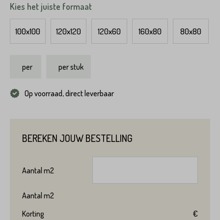
Kies het juiste formaat
100x100
120x120
120x60
160x80
80x80
per
per stuk
Op voorraad, direct leverbaar
Product*
BEREKEN JOUW BESTELLING
Variant*
Aantal
m2
Voornaam*
Aantal
m2
Hoeveel
heeft u nodig?*
Korting
€