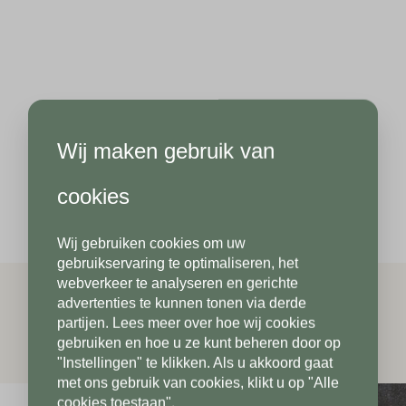
Hoeveel
st
heeft u nodig?*
Achternaam*
Wij maken gebruik van
Achternaam*
Telefoonnummer*
cookies
Wij gebruiken cookies om uw
Telefoonnummer*
Postcode*
gebruikservaring te optimaliseren, het
webverkeer te analyseren en gerichte
advertenties te kunnen tonen via derde
partijen. Lees meer over hoe wij cookies
Postcode*
gebruiken en hoe u ze kunt beheren door op
Toevoeging
"Instellingen" te klikken. Als u akkoord gaat
met ons gebruik van cookies, klikt u op "Alle
cookies toestaan".