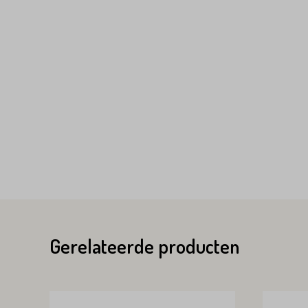
Variant*
Voornaam*
Voornaam*
Emailadres*
Emailadres*
Land*
Nederland
Gerelateerde producten
Land*
Huisnummer*
Nederland