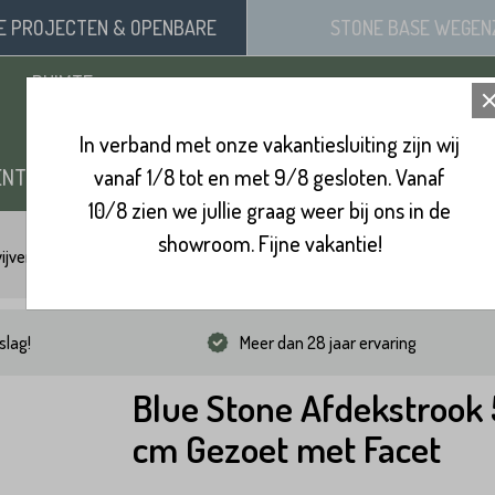
SE
PROJECTEN
& OPENBARE
STONE BASE
WEGEN
RUIMTE
In verband met onze vakantiesluiting zijn wij
ENTEN
vanaf 1/8 tot en met 9/8 gesloten. Vanaf
ZAND, SIERGRIND & SPLIT
BINNENVL
10/8 zien we jullie graag weer bij ons in de
showroom. Fijne vakantie!
ijverranden
Blue Stone Afdekstrook 5 cm Gezoet met Facet
slag!
Meer dan 28 jaar ervaring
Blue Stone Afdekstrook 
cm Gezoet met Facet