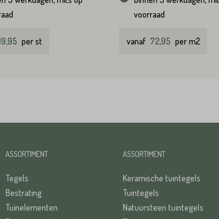
raad
voorraad
19,95
per st
vanaf
72,95
per m2
ASSORTIMENT
ASSORTIMENT
Tegels
Keramische tuintegels
Bestrating
Tuintegels
Tuinelementen
Natuursteen tuintegels