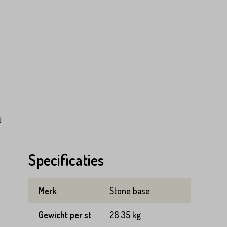
d
Specificaties
Merk
Stone base
Gewicht per st
28.35 kg