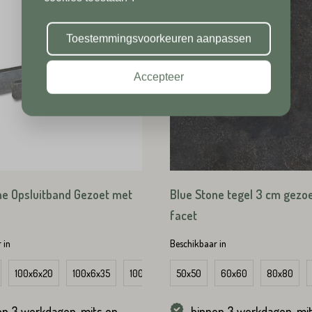
Toevoeging
Plaats*
Toestemmingsvoorkeuren aanpassen
Accepteer
Plaats*
TUREN
ne Opsluitband Gezoet met
Blue Stone tegel 3 cm gezo
facet
TUREN
 in
Beschikbaar in
uk 50/30x3
100x6x20
100x6x35
100x8x20
50x50
100x10x20
60x60
80x80
en 3 werkdagen, mits op
binnen 3 werkdagen, mi