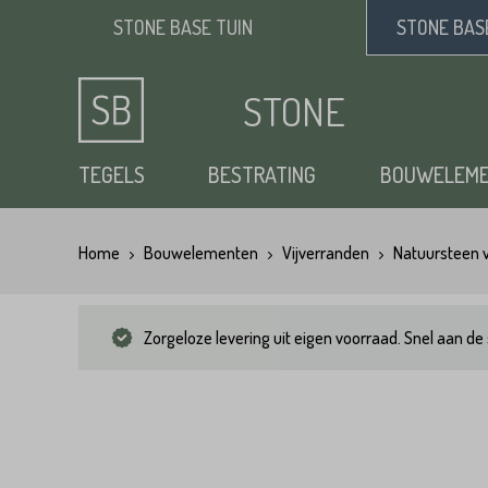
STONE BASE
TUIN
STONE BA
STONE
BASE
TEGELS
BESTRATING
BOUWELEM
Home
Bouwelementen
Vijverranden
Natuursteen v
Keramische tuintegels
Klinkers
Opsluitbanden
Siergrind
Vloertegels
Tuintegels
Waaltjes
Stapelblokken
Zand
Zorgeloze levering uit eigen voorraad. Snel aan de 
Natuursteen tuintegels
Dikformaat
Traptreden tuin
Split
Flagstones
Kasseien
Vijverranden
Benodigdheden
Zwembad randtegels
Kinderkoppen
Steenstrips