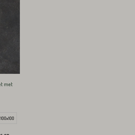
et met
100x100
ts op