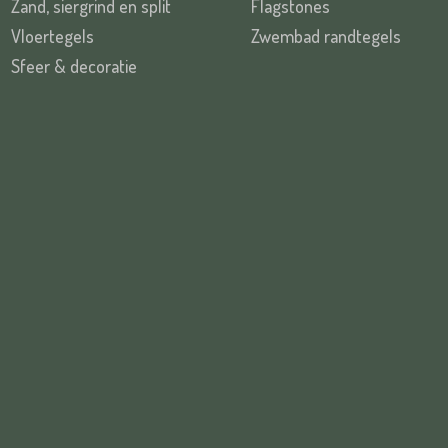
Zand, siergrind en split
Flagstones
Vloertegels
Zwembad randtegels
Sfeer & decoratie