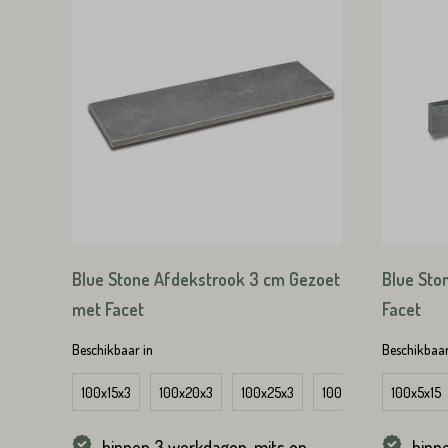
Huisnummer*
Straat*
Straat*
VERS
Blue Stone Afdekstrook 3 cm Gezoet
Blue Sto
met Facet
Facet
VERS
Beschikbaar in
Beschikbaar
100x15x3
100x20x3
100x25x3
100x30x3
100x5x15
Hoekst
binnen 3 werkdagen, mits op
binn