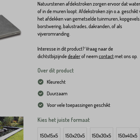
Natuurstenen afdekstroken zorgen ervoor dat water
of in de muren loopt. Afdekstroken zijn o.a. geschikt
het afdekken van gemetselde tuinmuren, kopgevels
borstwering, balustrades, dakranden, of als
vijveromranding.
Interesse in dit product? Vraag naar de
dichtstbijzijnde
dealer
of neem
contact
met ons op.
Over dit product
Kleurecht
Duurzaam
Voor vele toepassingen geschikt
Kies het juiste formaat
150x15x5
150x20x5
150x30x5
150x40x5