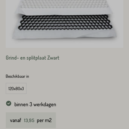
Grind- en splitplaat Zwart
Product*
Beschikbaar in
120x80x3
binnen 3 werkdagen
Variant*
vanaf
per m2
13,95
Voornaam*