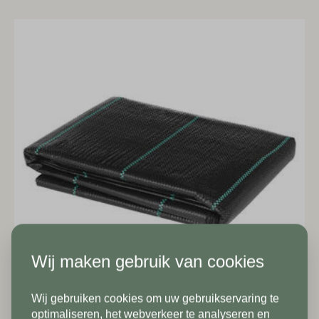
Hoeveel
heeft u nodig?*
Achternaam*
Voornaam*
Emailadres*
Achternaam*
Telefoonnummer*
Emailadres*
Wij maken gebruik van cookies
Land*
Wij gebruiken cookies om uw gebruikservaring te
Nederland
Telefoonnummer*
In verband met onze
optimaliseren, het webverkeer te analyseren en