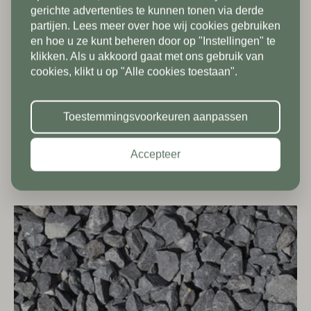
gerichte advertenties te kunnen tonen via derde
Anti-worteldoek
vakantiesluiting zijn wij vanaf 1/8
partijen. Lees meer over hoe wij cookies gebruiken
Postcode*
tot en met 9/8 gesloten. Vanaf
en hoe u ze kunt beheren door op "Instellingen" te
klikken. Als u akkoord gaat met ons gebruik van
10/8 zien we jullie graag weer bij
Land*
Beschikbaar in
cookies, klikt u op "Alle cookies toestaan".
ons in de showroom. Fijne
Nederland
5x2 m
Huisnummer*
vakantie!
Toestemmingsvoorkeuren aanpassen
binnen 3 werkdagen
Postcode*
Accepteer
vanaf
per st
16,95
Toevoeging
Huisnummer*
Straat*
Toevoeging
Plaats*