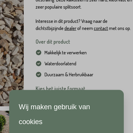
zeer populaire splitsoort.
Interesse in dit product? Vraag naar de
dichtstbijzijnde
dealer
of neem
contact
met ons op.
Over dit product
Makkelijk te verwerken
Waterdoorlatend
Duurzaam & Herbruikbaar
Hoeveel
heeft u nodig?*
Achternaam*
Kies het juiste formaat
Mini big bag (0,5 m3)
Big bag (1 m3)
Wij maken gebruik van
Achternaam*
Telefoonnummer*
cookies
per
per stuk