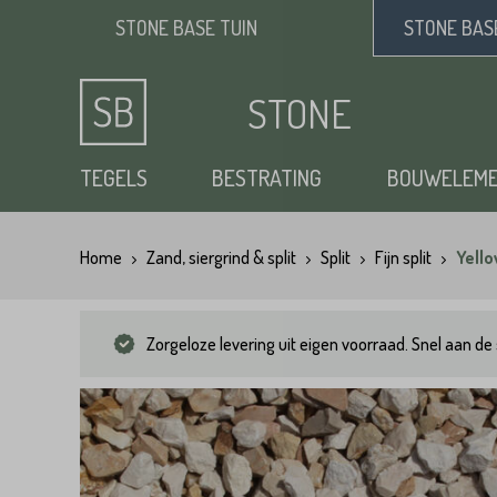
STONE BASE
TUIN
STONE BA
STONE
BASE
TEGELS
BESTRATING
BOUWELEM
Home
Zand, siergrind & split
Split
Fijn split
Yello
Keramische tuintegels
Klinkers
Opsluitbanden
Siergrind
Vloertegels
Tuintegels
Waaltjes
Stapelblokken
Zand
Zorgeloze levering uit eigen voorraad. Snel aan de 
Natuursteen tuintegels
Dikformaat
Traptreden tuin
Split
Flagstones
Kasseien
Vijverranden
Benodigdheden
Zwembad randtegels
Kinderkoppen
Steenstrips