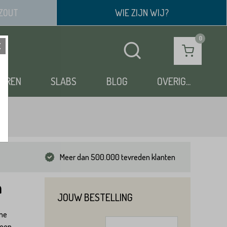
ZOUT
WIE ZIJN WIJ?
OEREN
SLABS
BLOG
OVERIG...
Meer dan 500.000 tevreden klanten
m
JOUW BESTELLING
rme
 een