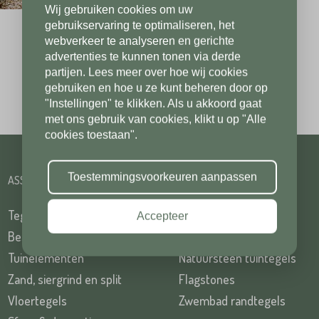
Wij gebruiken cookies om uw
Telefoonnummer*
Postcode*
Op voorraad, direct leverbaar
gebruikservaring te optimaliseren, het
webverkeer te analyseren en gerichte
advertenties te kunnen tonen via derde
partijen. Lees meer over hoe wij cookies
Postcode*
gebruiken en hoe u ze kunt beheren door op
Toevoeging
"Instellingen" te klikken. Als u akkoord gaat
met ons gebruik van cookies, klikt u op "Alle
cookies toestaan".
Toevoeging
Plaats*
Toestemmingsvoorkeuren aanpassen
ASSORTIMENT
ASSORTIMENT
Tegels
Keramische tuintegels
Accepteer
Plaats*
Bestrating
Tuintegels
Tuinelementen
Natuursteen tuintegels
Zand, siergrind en split
Flagstones
Vloertegels
Zwembad randtegels
TUREN