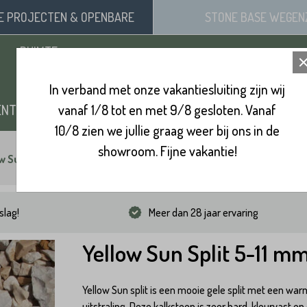
SE
PROJECTEN
& OPENBARE
STONE BASE
WEGEN
RUIMTE
In verband met onze vakantiesluiting zijn wij
ENTEN
vanaf 1/8 tot en met 9/8 gesloten. Vanaf
ZAND, SIERGRIND & SPLIT
BINNENVL
10/8 zien we jullie graag weer bij ons in de
showroom. Fijne vakantie!
w Sun Split 5-11 mm
slag!
Meer dan 28 jaar ervaring
Yellow Sun Split 5-11 m
Yellow Sun split is een mooie gele split met een wa
uitstraling. Deze kalksteen is zeer hard, kleurvast en