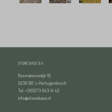
Emailadres*
Land*
Nederland
Land*
Huisnummer*
Nederland
Huisnummer*
Straat*
STONE BASE B.V.
Rosmalensedijk 10
Straat*
5236 BD ‘s-Hertogenbosch
Tel: +31(0)73 643 14 42
info@stonebase.nl
VERS