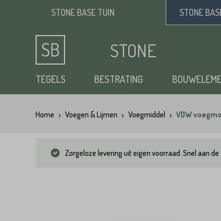
STONE BASE
TUIN
STONE BA
STONE
BASE
TEGELS
BESTRATING
BOUWELEM
Home
Voegen & Lijmen
Voegmiddel
VDW voegmor
Keramische tuintegels
Klinkers
Opsluitbanden
Siergrind
Vloertegels
Tuintegels
Waaltjes
Stapelblokken
Zand
Zorgeloze levering uit eigen voorraad. Snel aan de 
Natuursteen tuintegels
Dikformaat
Traptreden tuin
Split
Flagstones
Kasseien
Vijverranden
Benodigdheden
Zwembad randtegels
Kinderkoppen
Steenstrips