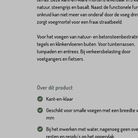
natuur, steengrijs en basalt. Naast de functionele fun
onkruid kan niet meer van onderaf door de voeg dri
zorgt voegmortel voor een fraai straatbeeld.
Voor het voegen van natuur- en betonsteenbestrati
tegels en klinkervloeren buiten. Voor tuinterrassen,
tuinpaden en entrees. Bij verkeersbelasting door
voetgangers en fietsers.
Over dit product
Kant-en-klaar
Geschikt voor smalle voegen met een breedte 
mm
Hoeveel
heeft u nodig?*
Bij het inwerken met water, nagenoeg geen over
Achternaam*
resten en residu's op het oppervlak