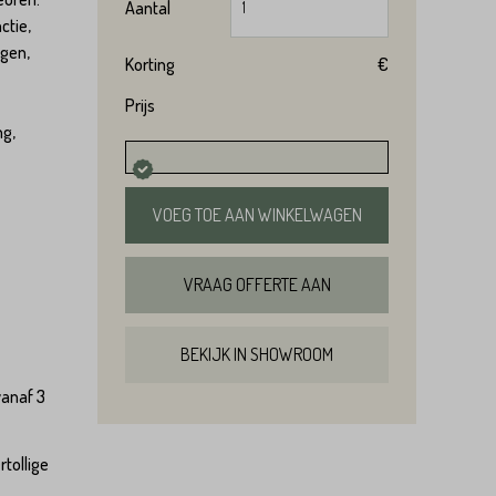
Aantal
ctie,
ngen,
Korting
€
Prijs
ng,
VOEG TOE AAN WINKELWAGEN
VRAAG OFFERTE AAN
BEKIJK IN SHOWROOM
vanaf 3
tollige