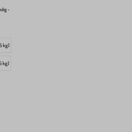
dig -
25 kg)
,5 kg)