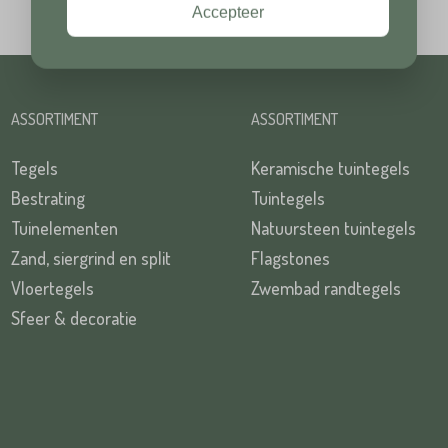
Accepteer
Plaats*
ASSORTIMENT
ASSORTIMENT
TUREN
Tegels
Keramische tuintegels
Bestrating
Tuintegels
Tuinelementen
Natuursteen tuintegels
TUREN
Zand, siergrind en split
Flagstones
Vloertegels
Zwembad randtegels
Sfeer & decoratie