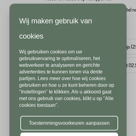
Geen manueel verdichten van de voegmortel no
zelfverdichtend
Wij maken gebruik van
Achternaam*
Telefoonnummer*
Kies het juiste formaat
cookies
natuur (25 kg)
natuur (12,5 kg)
steengrijs (
Wij gebruiken cookies om uw
Telefoonnummer*
Postcode*
gebruikservaring te optimaliseren, het
steengrijs (12,5 kg)
basalt (25 kg)
basalt (12
webverkeer te analyseren en gerichte
advertenties te kunnen tonen via derde
partijen. Lees meer over hoe wij cookies
Postcode*
gebruiken en hoe u ze kunt beheren door op
Toevoeging
per
per stuk
"Instellingen" te klikken. Als u akkoord gaat
met ons gebruik van cookies, klikt u op "Alle
Op voorraad, direct leverbaar
cookies toestaan".
Toevoeging
Plaats*
Toestemmingsvoorkeuren aanpassen