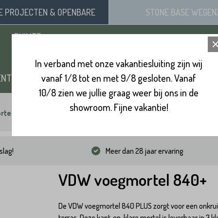
SE
PROJECTEN
& OPENBARE
STONE BASE
WEGEN
RUIMTE
In verband met onze vakantiesluiting zijn wij
ENTEN
vanaf 1/8 tot en met 9/8 gesloten. Vanaf
ZAND, SIERGRIND & SPLIT
BINNENVL
10/8 zien we jullie graag weer bij ons in de
showroom. Fijne vakantie!
tel 840+
slag!
Meer dan 28 jaar ervaring
VDW voegmortel 840+
De VDW voegmortel 840 PLUS zorgt voor een onkruid
terras. Deze kant-en-klare mortel is leverbaar in 3 kl