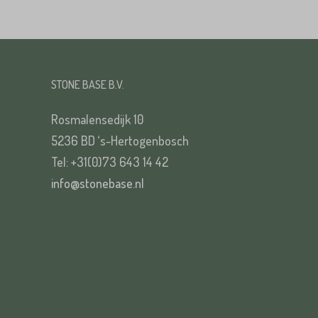
Straat*
STONE BASE B.V.
VERS
Rosmalensedijk 10
5236 BD ‘s-Hertogenbosch
Tel: +31(0)73 643 14 42
VERS
info@stonebase.nl