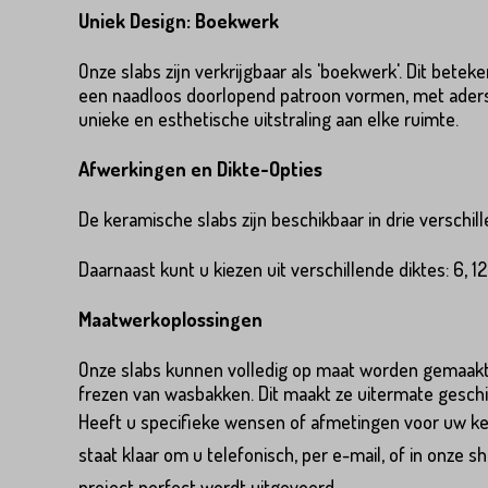
Uniek Design: Boekwerk
Nederland
Onze slabs zijn verkrijgbaar als 'boekwerk'. Dit betek
Land*
een naadloos doorlopend patroon vormen, met aders en
Huisnummer*
unieke en esthetische uitstraling aan elke ruimte.
Nederland
Afwerkingen en Dikte-Opties
Huisnummer*
Straat*
De keramische slabs zijn beschikbaar in drie verschil
Daarnaast kunt u kiezen uit verschillende diktes: 6, 1
Straat*
Maatwerkoplossingen
Onze slabs kunnen volledig op maat worden gemaakt, 
frezen van wasbakken. Dit maakt ze uitermate gesch
Heeft u specifieke wensen of afmetingen voor uw k
VERS
staat klaar om u telefonisch, per e-mail, of in onz
project perfect wordt uitgevoerd.