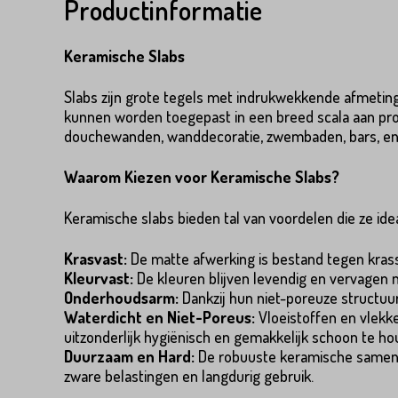
Productinformatie
Keramische Slabs
Slabs zijn grote tegels met indrukwekkende afmetinge
Product*
kunnen worden toegepast in een breed scala aan pro
douchewanden, wanddecoratie, zwembaden, bars, en
Waarom Kiezen voor Keramische Slabs?
Variant*
Voornaam*
Keramische slabs bieden tal van voordelen die ze id
Krasvast:
De matte afwerking is bestand tegen krassen
Kleurvast:
De kleuren blijven levendig en vervagen niet
Voornaam*
Emailadres*
Onderhoudsarm:
Dankzij hun niet-poreuze structuu
Waterdicht en Niet-Poreus:
Vloeistoffen en vlekke
uitzonderlijk hygiënisch en gemakkelijk schoon te hou
Duurzaam en Hard:
De robuuste keramische samenst
zware belastingen en langdurig gebruik.
Emailadres*
Land*