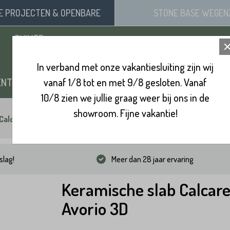
SE
PROJECTEN
& OPENBARE
STONE BASE
WEGEN
RUIMTE
In verband met onze vakantiesluiting zijn wij
ENTEN
vanaf 1/8 tot en met 9/8 gesloten. Vanaf
ZAND, SIERGRIND & SPLIT
BINNENVL
10/8 zien we jullie graag weer bij ons in de
showroom. Fijne vakantie!
Calcare Avorio 3D
slag!
Meer dan 28 jaar ervaring
Keramische slab Calcar
Avorio 3D