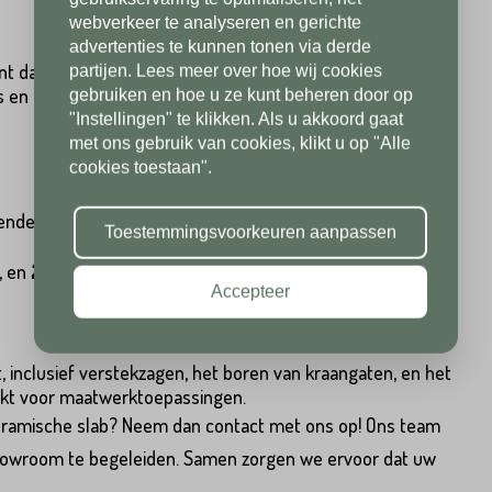
webverkeer te analyseren en gerichte
advertenties te kunnen tonen via derde
ent dat elke slab bestaat uit twee delen (A en B), die samen
partijen. Lees meer over hoe wij cookies
Postcode*
 prints die prachtig in elkaar overlopen. Dit geeft een
gebruiken en hoe u ze kunt beheren door op
Toevoeging
"Instellingen" te klikken. Als u akkoord gaat
met ons gebruik van cookies, klikt u op "Alle
cookies toestaan".
Toevoeging
Plaats*
lende afwerkingen: mat, gepolijst en gestructureerd.
Toestemmingsvoorkeuren aanpassen
2, en 20 mm.
Accepteer
Plaats*
inclusief verstekzagen, het boren van kraangaten, en het
ikt voor maatwerktoepassingen.
eramische slab? Neem dan contact met ons op! Ons team
TUREN
e showroom te begeleiden. Samen zorgen we ervoor dat uw