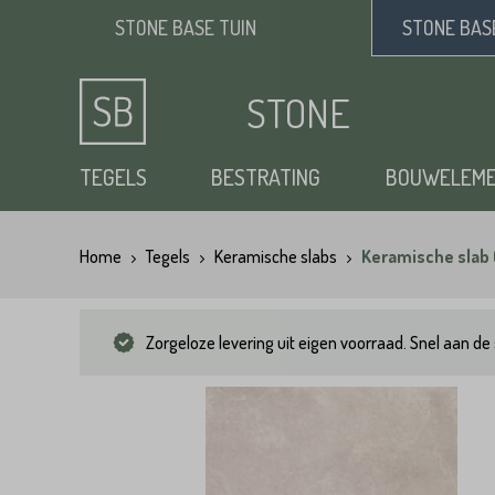
STONE BASE
TUIN
STONE BA
STONE
BASE
TEGELS
BESTRATING
BOUWELEM
Home
Tegels
Keramische slabs
Keramische slab 
Keramische tuintegels
Klinkers
Opsluitbanden
Siergrind
Vloertegels
Tuintegels
Waaltjes
Stapelblokken
Zand
Zorgeloze levering uit eigen voorraad. Snel aan de 
Natuursteen tuintegels
Dikformaat
Traptreden tuin
Split
Flagstones
Kasseien
Vijverranden
Benodigdheden
Zwembad randtegels
Kinderkoppen
Steenstrips