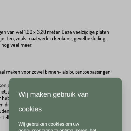
n van wel 1,60 x 3,20 meter. Deze veelzijdige platen
jecten, zoals maatwerk in keukens, gevelbekleding,
 nog veel meer.
Hoeveel
heeft u nodig?*
Achternaam*
eaal maken voor zowel binnen- als buitentoepassingen:
 en slijtage, zelfs bij intensief gebruik.
, zelfs niet bij blootstelling aan direct zonlicht.
Wij maken gebruik van
Achternaam*
Telefoonnummer*
r hebben onze slabs minimaal onderhoud nodig.
n dringen niet door in het materiaal, waardoor de slabs
cookies
den zijn.
elling zorgt ervoor dat de slabs bestand zijn tegen
Wij gebruiken cookies om uw
Telefoonnummer*
Postcode*
gebruikservaring te optimaliseren, het